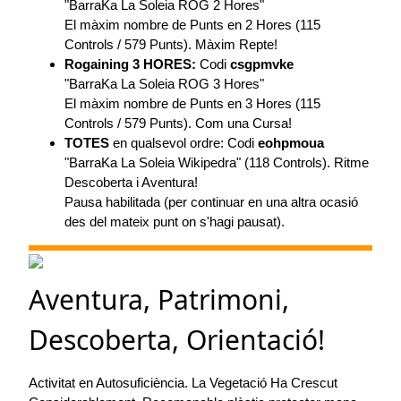
"BarraKa La Soleia ROG 2 Hores"
El màxim nombre de Punts en 2 Hores (115
Controls / 579 Punts). Màxim Repte!
Rogaining 3 HORES:
Codi
csgpmvke
"BarraKa La Soleia ROG 3 Hores"
El màxim nombre de Punts en 3 Hores (115
Controls / 579 Punts). Com una Cursa!
TOTES
en qualsevol ordre: Codi
eohpmoua
"BarraKa La Soleia Wikipedra" (118 Controls). Ritme
Descoberta i Aventura!
Pausa habilitada (per continuar en una altra ocasió
des del mateix punt on s'hagi pausat).
Aventura, Patrimoni,
Descoberta, Orientació!
Activitat en Autosuficiència. La Vegetació Ha Crescut