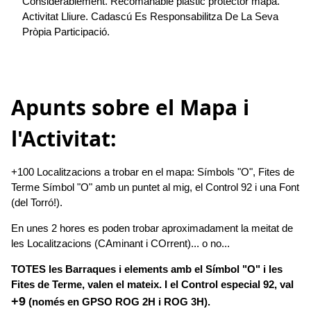
Considerablement. Recomanable plàstic protector mapa.
Activitat Lliure. Cadascú Es Responsabilitza De La Seva
Pròpia Participació.
Apunts sobre el Mapa i
l'Activitat:
+100 Localitzacions a trobar en el mapa: Símbols "O", Fites de
Terme Símbol "O" amb un puntet al mig, el Control 92 i una Font
(del Torró!).
En unes 2 hores es poden trobar aproximadament la meitat de
les Localitzacions (CAminant i COrrent)... o no...
TOTES les Barraques i elements amb el Símbol "O" i les
Fites de Terme, valen el mateix. I el Control especial 92, val
+9
(només en GPSO ROG 2H i ROG 3H).