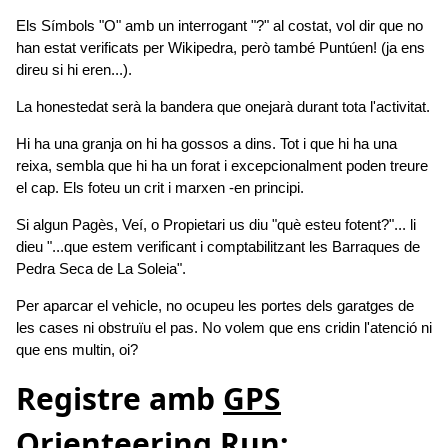
Els Símbols "O" amb un interrogant "?" al costat, vol dir que no
han estat verificats per Wikipedra, però també Puntúen! (ja ens
direu si hi eren...).
La honestedat serà la bandera que onejarà durant tota l'activitat.
Hi ha una granja on hi ha gossos a dins. Tot i que hi ha una
reixa, sembla que hi ha un forat i excepcionalment poden treure
el cap. Els foteu un crit i marxen -en principi.
Si algun Pagès, Veí, o Propietari us diu "què esteu fotent?"... li
dieu "...que estem verificant i comptabilitzant les Barraques de
Pedra Seca de La Soleia".
Per aparcar el vehicle, no ocupeu les portes dels garatges de
les cases ni obstruïu el pas. No volem que ens cridin l'atenció ni
que ens multin, oi?
Registre amb
GPS
Orienteering Run
: