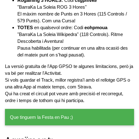
Rogaining 3 HORES:
Codi
csgpmvke
"BarraKa La Soleia ROG 3 Hores"
El màxim nombre de Punts en 3 Hores (115 Controls /
579 Punts). Com una Cursa!
TOTES
en qualsevol ordre: Codi
eohpmoua
"BarraKa La Soleia Wikipedra" (118 Controls). Ritme
Descoberta i Aventura!
Pausa habilitada (per continuar en una altra ocasió des
del mateix punt on s'hagi pausat).
La versió gratuïta de l'App GPSO te algunes limitacions, però ja
va bé per realitzar l'Activitat.
Si vols guardar el Track, millor registra'l amb el rellotge GPS o
una altra App al mateix temps, com Strava.
Qui ha creat el circuit pot veure amb precisió el recorregut,
ordre i temps de tothom qui hi participa.
Que tinguem la Festa en Pau ;)