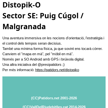
Distopik-O
Sector SE: Puig Cúgol /
Malgranada
Una aventura immersiva on les nocions d'orientació, l'estratègia i
el control dels tempos seran decisius.
També una mínima forma física, ja que sovint ens tocarà córrer.
Canviem el "mapa en mà", pel "mòbil en mà".
Només per a SO Android amb GPS i brúixola digital.
Una altra iniciativa del @presipatidors ;)
Per més informació:
https://patidors.net/distopiko
(CC)Patidors.net 2001-2026
(CC)VallDelRiudebitlles.cat 2014-2026