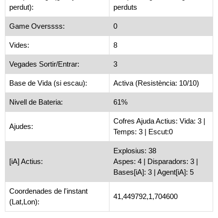
perdut):
perduts
Game Overssss:
0
Vides:
8
Vegades Sortir/Entrar:
3
Base de Vida (si escau):
Activa (Resistència: 10/10)
Nivell de Bateria:
61%
Cofres Ajuda Actius: Vida: 3 |
Ajudes:
Temps: 3 | Escut:0
Explosius: 38
[iA] Actius:
Aspes: 4 | Disparadors: 3 |
Bases[iA]: 3 | Agent[iA]: 5
Coordenades de l'instant
41,449792,1,704600
(Lat,Lon):