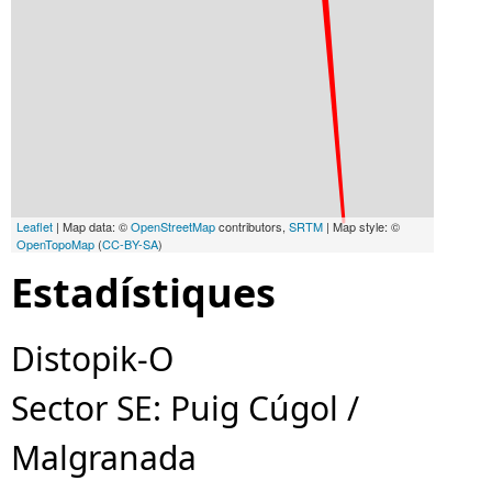
Leaflet
| Map data: ©
OpenStreetMap
contributors,
SRTM
| Map style: ©
OpenTopoMap
(
CC-BY-SA
)
Estadístiques
Distopik-O
Sector SE: Puig Cúgol /
Malgranada