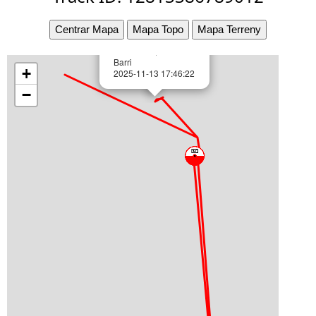
×
Sortir!
Centrar Mapa
Mapa Topo
Mapa Terreny
ID12813386789012
41.448990,1.702538
Barri
+
2025-11-13 17:46:22
−