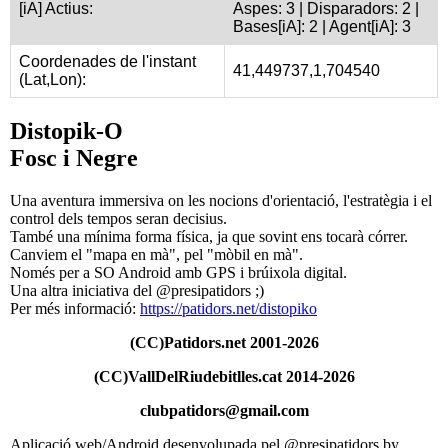
[iA] Actius:
Aspes: 3 | Disparadors: 2 |
Bases[iA]: 2 | Agent[iA]: 3
Coordenades de l'instant
41,449737,1,704540
(Lat,Lon):
Distopik-O
Fosc i Negre
Una aventura immersiva on les nocions d'orientació, l'estratègia i el
control dels tempos seran decisius.
També una mínima forma física, ja que sovint ens tocarà córrer.
Canviem el "mapa en mà", pel "mòbil en mà".
Només per a SO Android amb GPS i brúixola digital.
Una altra iniciativa del @presipatidors ;)
Per més informació:
https://patidors.net/distopiko
(CC)Patidors.net 2001-2026
(CC)VallDelRiudebitlles.cat 2014-2026
clubpatidors@gmail.com
Aplicació web/Android desenvolupada pel @presipatidors by