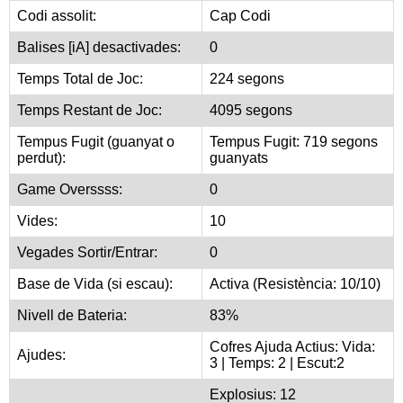
Codi assolit:
Cap Codi
Balises [iA] desactivades:
0
Temps Total de Joc:
224 segons
Temps Restant de Joc:
4095 segons
Tempus Fugit (guanyat o
Tempus Fugit: 719 segons
perdut):
guanyats
Game Overssss:
0
Vides:
10
Vegades Sortir/Entrar:
0
Base de Vida (si escau):
Activa (Resistència: 10/10)
Nivell de Bateria:
83%
Cofres Ajuda Actius: Vida:
Ajudes:
3 | Temps: 2 | Escut:2
Explosius: 12