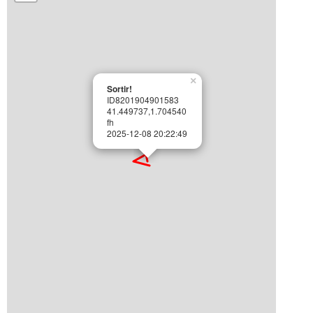
×
Sortir!
ID8201904901583
41.449737,1.704540
fh
2025-12-08 20:22:49