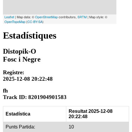
Leaflet
| Map data: ©
OpenStreetMap
contributors,
SRTM
| Map style: ©
OpenTopoMap
(
CC-BY-SA
)
Estadístiques
Distopik-O
Fosc i Negre
Registre:
2025-12-08 20:22:48
fh
Track ID: 8201904901583
Resultat 2025-12-08
Estadística
20:22:48
Punts Partida:
10