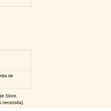
ntia de
le Store.
s necessita).
ntre s'utilitza