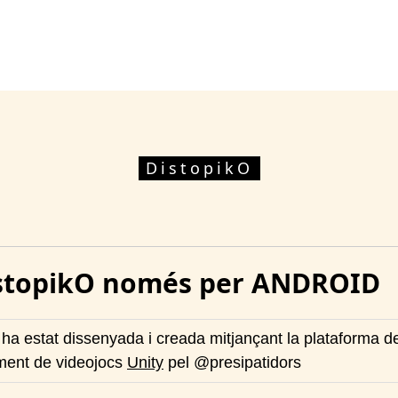
DistopikO
stopikO només per ANDROID
a estat dissenyada i creada mitjançant la plataforma d
ent de videojocs
Unity
pel @presipatidors