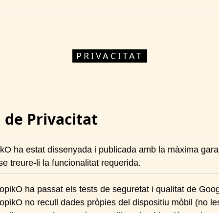
PRIVACITAT
a de Privacitat
kO ha estat dissenyada i publicada amb la màxima gara
se treure-li la funcionalitat requerida.
opikO ha passat els tests de seguretat i qualitat de Goog
opikO no recull dades pròpies del dispositiu mòbil (no le
pikO necessita permís per utilitzar la ubicació precisa me